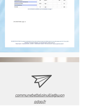
communebettelainville@wan
adoo.fr